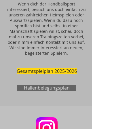
Wenn dich der Handballsport
interessiert, besuch uns doch einfach zu
unseren zahlreichen Heimspielen oder
Auswärtsspielen. Wenn du dazu noch
sportlich bist und selbst in einer
Mannschaft spielen willst, schau doch
mal zu unseren
Trainingszeiten
vorbei,
oder nimm einfach
Kontakt
mit uns auf.
Wir sind immer interessiert an neuen,
begeisterten Spielern.
Gesamtspielplan 2025/2026
Hallenbelegungsplan